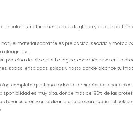
ja en calorías, naturalmente libre de gluten y alta en proteí
nchi, el material sobrante es pre cocido, secado y molido pa
la oleaginosa.
 su proteína de alto valor biológico, convirtiéndose en un ali
nes, sopas, ensaladas, salsas y hasta donde alcance tu imag
teína completa que tiene todos los aminoácidos esenciales pa
iodisponibilidad es muy alta, donde más del 96% de las prote
iovasculares y estabilizar la alta presión, reducir el coleste
.