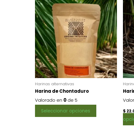
Este
producto
tiene
múltiples
variantes.
Las
opciones
se
pueden
elegir
en
Harinas alternativas
Harin
Harina de Chontaduro
Hari
la
Valorado en
0
de 5
Valo
página
de
Seleccionar opciones
$
22.
producto
opci