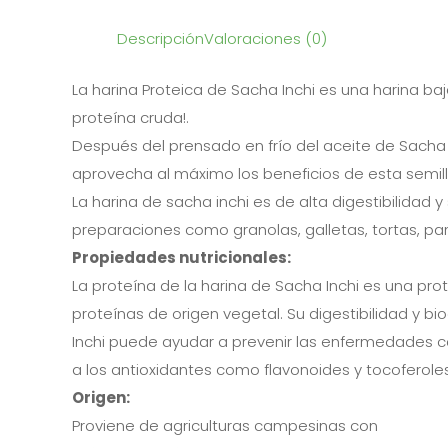
Descripción
Valoraciones (0)
La harina Proteica de Sacha Inchi es una harina ba
proteína cruda!.
Después del prensado en frío del aceite de Sacha I
aprovecha al máximo los beneficios de esta semil
La harina de sacha inchi es de alta digestibilidad y
preparaciones como granolas, galletas, tortas, pa
Propiedades nutricionales:
La proteína de la harina de Sacha Inchi es una pro
proteínas de origen vegetal. Su digestibilidad y b
Inchi puede ayudar a prevenir las enfermedades card
a los antioxidantes como flavonoides y tocoferoles
Origen:
Proviene de agriculturas campesinas con