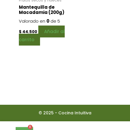
Frutos secos y nueces
Mantequilla de
Macadamia (200g)
Valorado en
0
de 5
Añadir al
$
44.500
carrito
© 2025 - Cocina Intuitiva
0