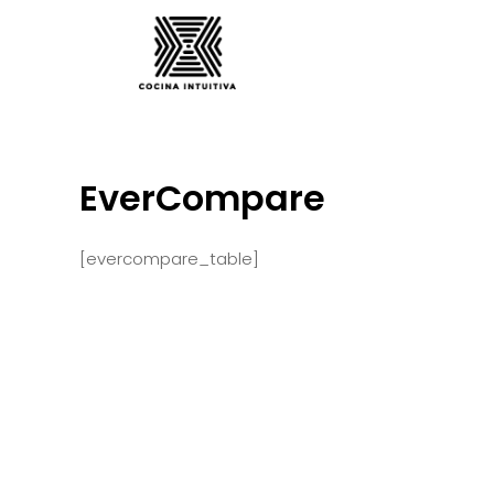
Ir
al
contenido
EverCompare
[evercompare_table]